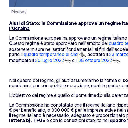
Pixabay
Aiuti di Stato: la Commissione approva un regime ita
l'Ucraina
La Commissione europea ha approvato un regime italiano
Questo regime è stato approvato nell'ambito del
quadro te
sostenere misure nei settori fondamentali ai fini dell'acce
parte il
quadro temporaneo di crisi
, adottato il
23 marz
modificato il
20 luglio 2022
e il
28 ottobre 2022
.
Nel quadro del regime, gli aiuti assumeranno la forma di
so
economici, pur con qualche eccezione, quali la produzione pr
L'obiettivo del regime è quello di porre rimedio alla carenza 
La Commissione ha constatato che il regime italiano rispetta 
€ per beneficiario, o 300 000 € per le imprese attive nei 
il regime italiano è necessario, adeguato e proporzionato 
lettera b), TFUE
e con le condizioni stabilite nel
quadro 