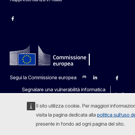
Facebook Europa in Italia
Instagram Europa in Italia
X Europa in Italia
Youtube Europa in Italia
Segui la Commissione europea
Mastodon
LinkedIn
Bluesky
Faceboo
Yout
Segnalare una vulnerabilità informatica
Le lingue
Il sito utilizza cookie. Per maggiori informazio
visita la pagina dedicata alla
politica sull’uso 
presente in fondo ad ogni pagina del sito.