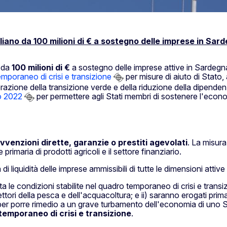
liano da 100 milioni di € a sostegno delle imprese in Sar
 da
100 milioni di €
a sostegno delle imprese attive in Sardegna
mporaneo di crisi e transizione
per misure di aiuto di Stato
lerazione della transizione verde e della riduzione della dipende
o 2022
per permettere agli Stati membri di sostenere l'econom
vvenzioni dirette, garanzie o prestiti agevolati
. La misura
imaria di prodotti agricoli e il settore finanziario.
di liquidità delle imprese ammissibili di tutte le dimensioni attiv
le condizioni stabilite nel quadro temporaneo di crisi e transizion
settori della pesca e dell'acquacoltura; e ii) saranno erogati 
per porre rimedio a un grave turbamento dell'economia di uno S
temporaneo di crisi e transizione
.