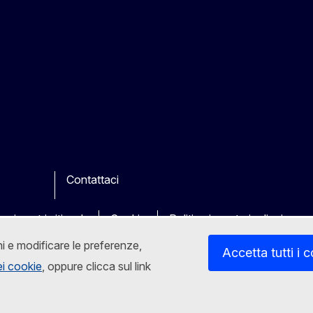
Contattaci
k
ube
Other
 sui nostri siti web
Cookie
Politica in materia di privacy
ni e modificare le preferenze,
Accetta tutti i 
dei cookie
, oppure clicca sul link