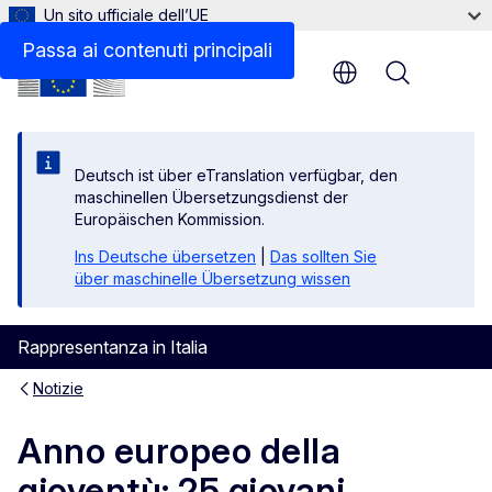
Un sito ufficiale dell’UE
Passa ai contenuti principali
Menu
Deutsch ist über eTranslation verfügbar, den
maschinellen Übersetzungsdienst der
Europäischen Kommission.
Ins Deutsche übersetzen
|
Das sollten Sie
über maschinelle Übersetzung wissen
Rappresentanza in Italia
Notizie
Anno europeo della
gioventù: 25 giovani