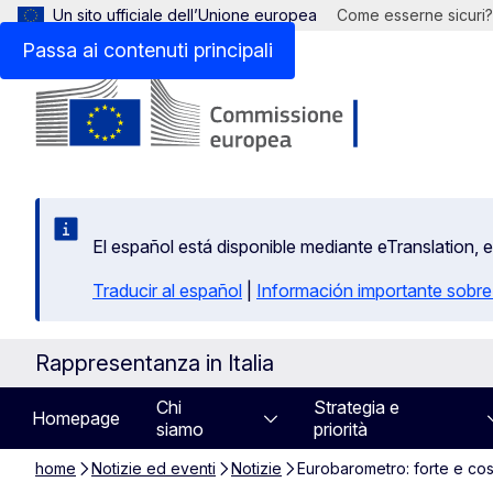
Un sito ufficiale dell’Unione europea
Come esserne sicuri?
Passa ai contenuti principali
El español está disponible mediante eTranslation, 
Traducir al español
|
Información importante sobre
Rappresentanza in Italia
Chi
Strategia e
Homepage
siamo
priorità
home
Notizie ed eventi
Notizie
Eurobarometro: forte e costa