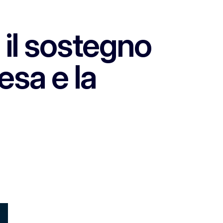
 il sostegno
resa e la