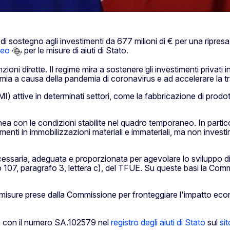
sostegno agli investimenti da 677 milioni di € per una ripresa 
neo
per le misure di aiuti di Stato.
ioni dirette. Il regime mira a sostenere gli investimenti privati 
ia a causa della pandemia di coronavirus e ad accelerare la tra
 attive in determinati settori, come la fabbricazione di prodotti
nea con le condizioni stabilite nel quadro temporaneo. In partico
menti in immobilizzazioni materiali e immateriali, ma non investim
ssaria, adeguata e proporzionata per agevolare lo sviluppo di
olo 107, paragrafo 3, lettera c), del TFUE. Su queste basi la C
 misure prese dalla Commissione per fronteggiare l'impatto ec
le con il numero SA.102579 nel
registro degli aiuti di Stato
sul
si