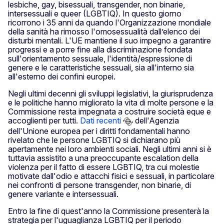
lesbiche, gay, bisessuali, transgender, non binarie,
intersessuali e queer (LGBTIQ). In questo giorno
ricorrono i 35 anni da quando l'Organizzazione mondiale
della sanità ha rimosso l'omosessualità dall’elenco dei
disturbi mentali. L'UE mantiene il suo impegno a garantire
progressi e a porre fine alla discriminazione fondata
sull'orientamento sessuale, l'identità/espressione di
genere e le caratteristiche sessuali, sia all'interno sia
all'esterno dei confini europei.
Negli ultimi decenni gli sviluppi legislativi, la giurisprudenza
e le politiche hanno migliorato la vita di molte persone e la
Commissione resta impegnata a costruire società eque e
accoglienti per tutti.
Dati recenti
dell'Agenzia
dell'Unione europea per i diritti fondamentali hanno
rivelato che le persone LGBTIQ si dichiarano più
apertamente nei loro ambienti sociali. Negli ultimi anni si è
tuttavia assistito a una preoccupante escalation della
violenza per il fatto di essere LGBTIQ, tra cui molestie
motivate dall'odio e attacchi fisici e sessuali, in particolare
nei confronti di persone transgender, non binarie, di
genere variante e intersessuali.
Entro la fine di quest'anno la Commissione presenterà la
strategia per l'uguaglianza LGBTIQ per il periodo