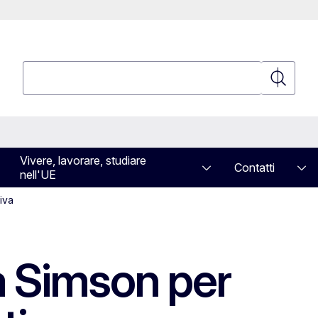
Cerca
Cerca
Vivere, lavorare, studiare
Contatti
nell'UE
iva
a Simson per