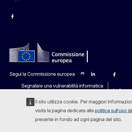
Facebook Europa in Italia
Instagram Europa in Italia
X Europa in Italia
Youtube Europa in Italia
Segui la Commissione europea
Mastodon
LinkedIn
Bluesky
Faceboo
Yout
Segnalare una vulnerabilità informatica
Le lingue
Il sito utilizza cookie. Per maggiori informazio
visita la pagina dedicata alla
politica sull’uso 
presente in fondo ad ogni pagina del sito.