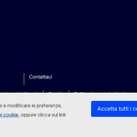
Contattaci
k
ube
Other
 sui nostri siti web
Cookie
Politica in materia di privacy
ni e modificare le preferenze,
Accetta tutti i 
dei cookie
, oppure clicca sul link