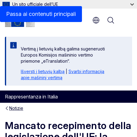
Un sito ufficiale dell’UE
Passa ai contenuti principali
Menu
Vertimą į lietuvių kalbą galima sugeneruoti
Europos Komisijos mašininio vertimo
priemone „eTranslation“.
Išversti į lietuvių kalbą
|
Svarbi informacija
apie mašininį vertimą
Rappresentanza in Italia
Notizie
Mancato recepimento della
legislazione dell'UE: la