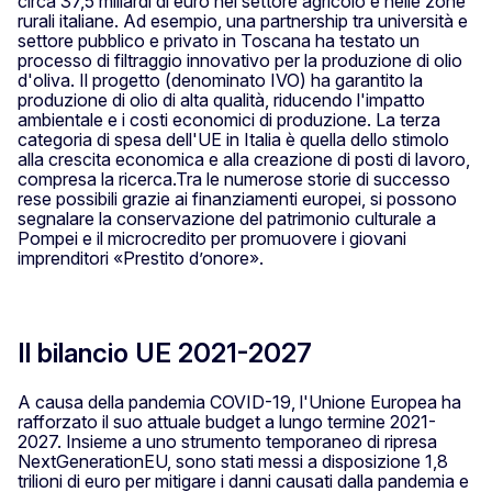
circa 37,5 miliardi di euro nel settore agricolo e nelle zone
rurali italiane. Ad esempio, una partnership tra università e
settore pubblico e privato in Toscana ha testato un
processo di filtraggio innovativo per la produzione di olio
d'oliva. Il progetto (denominato IVO) ha garantito la
produzione di olio di alta qualità, riducendo l'impatto
ambientale e i costi economici di produzione. La terza
categoria di spesa dell'UE in Italia è quella dello stimolo
alla crescita economica e alla creazione di posti di lavoro,
compresa la ricerca.Tra le numerose storie di successo
rese possibili grazie ai finanziamenti europei, si possono
segnalare la conservazione del patrimonio culturale a
Pompei e il microcredito per promuovere i giovani
imprenditori «Prestito d’onore».
Il bilancio UE 2021-2027
A causa della pandemia COVID-19, l'Unione Europea ha
rafforzato il suo attuale budget a lungo termine 2021-
2027. Insieme a uno strumento temporaneo di ripresa
NextGenerationEU, sono stati messi a disposizione 1,8
trilioni di euro per mitigare i danni causati dalla pandemia e