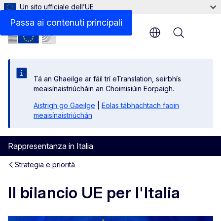
Un sito ufficiale dell’UE
Link correlati
Passa ai contenuti principali
Menu
Tá an Ghaeilge ar fáil trí eTranslation, seirbhís
meaisínaistriúcháin an Choimisiúin Eorpaigh.
Aistrigh go Gaeilge
|
Eolas tábhachtach faoin
meaisínaistriúchán
Rappresentanza in Italia
Strategia e priorità
Il bilancio UE per l'Italia