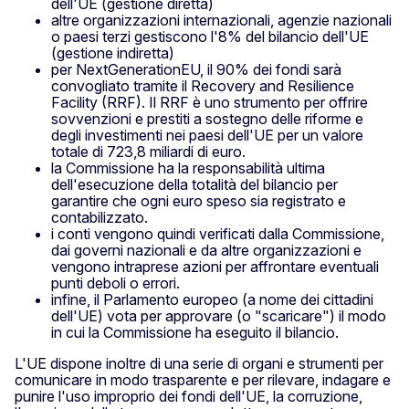
dell'UE (gestione diretta)
altre organizzazioni internazionali, agenzie nazionali
o paesi terzi gestiscono l'8% del bilancio dell'UE
(gestione indiretta)
per NextGenerationEU, il 90% dei fondi sarà
convogliato tramite il Recovery and Resilience
Facility (RRF). Il RRF è uno strumento per offrire
sovvenzioni e prestiti a sostegno delle riforme e
degli investimenti nei paesi dell'UE per un valore
totale di 723,8 miliardi di euro.
la Commissione ha la responsabilità ultima
dell'esecuzione della totalità del bilancio per
garantire che ogni euro speso sia registrato e
contabilizzato.
i conti vengono quindi verificati dalla Commissione,
dai governi nazionali e da altre organizzazioni e
vengono intraprese azioni per affrontare eventuali
punti deboli o errori.
infine, il Parlamento europeo (a nome dei cittadini
dell'UE) vota per approvare (o "scaricare") il modo
in cui la Commissione ha eseguito il bilancio.
L'UE dispone inoltre di una serie di organi e strumenti per
comunicare in modo trasparente e per rilevare, indagare e
punire l'uso improprio dei fondi dell'UE, la corruzione,