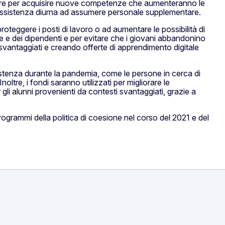
entare per acquisire nuove competenze che aumenteranno le
di assistenza diurna ad assumere personale supplementare.
oteggere i posti di lavoro o ad aumentare le possibilità di
ne e dei dipendenti e per evitare che i giovani abbandonino
vantaggiati e creando offerte di apprendimento digitale
istenza durante la pandemia, come le persone in cerca di
oltre, i fondi saranno utilizzati per migliorare le
li alunni provenienti da contesti svantaggiati, grazie a
 programmi della politica di coesione nel corso del 2021 e del