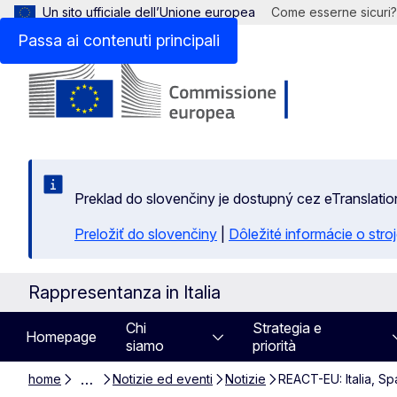
Un sito ufficiale dell’Unione europea
Come esserne sicuri?
Passa ai contenuti principali
Preklad do slovenčiny je dostupný cez eTranslatio
Preložiť do slovenčiny
|
Dôležité informácie o str
Rappresentanza in Italia
Chi
Strategia e
Homepage
siamo
priorità
…
home
Notizie ed eventi
Notizie
REACT-EU: Italia, Sp