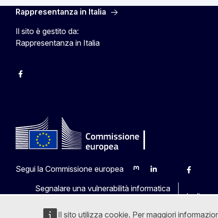
Rappresentanza in Italia
Il sito è gestito da:
Rappresentanza in Italia
Facebook Europa in Italia
Instagram Europa in Italia
X Europa in Italia
Youtube Europa in Italia
Segui la Commissione europea
Mastodon
LinkedIn
Bluesky
Faceboo
Yout
Segnalare una vulnerabilità informatica
Le lingue
Il sito utilizza cookie. Per maggiori informazio