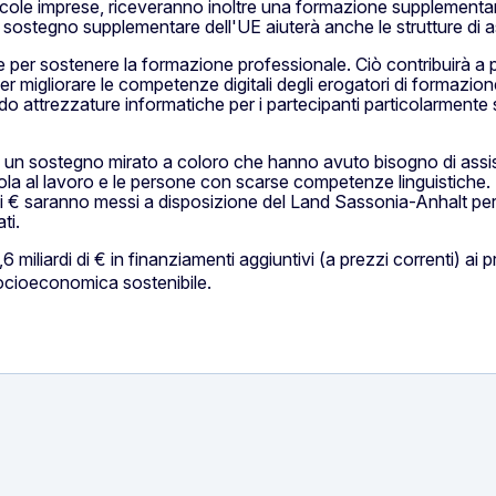
lle piccole imprese, riceveranno inoltre una formazione supplem
. Il sostegno supplementare dell'UE aiuterà anche le strutture 
 per sostenere la formazione professionale. Ciò contribuirà a pr
er migliorare le competenze digitali degli erogatori di formazio
 attrezzature informatiche per i partecipanti particolarmente s
nire un sostegno mirato a coloro che hanno avuto bisogno di ass
uola al lavoro e le persone con scarse competenze linguistiche. In
 di € saranno messi a disposizione del Land Sassonia-Anhalt per g
ti.
6 miliardi di € in finanziamenti aggiuntivi (a prezzi correnti) ai
 socioeconomica sostenibile.