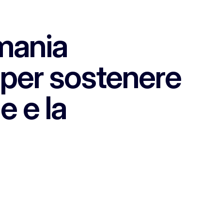
mania
€ per sostenere
e e la