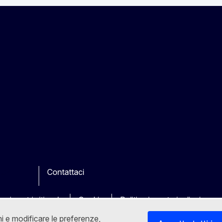
Contattaci
k
ube
Other
 sui nostri siti web
Cookie
Politica in materia di privacy
ni e modificare le preferenze,