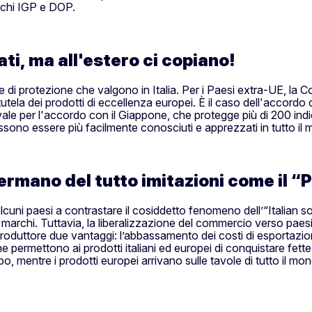
archi IGP e DOP.
lati, ma all'estero ci copiano!
ole di protezione che valgono in Italia. Per i Paesi extra-UE, la 
tutela dei prodotti di eccellenza europei. È il caso dell'accord
 vale per l'accordo con il Giappone, che protegge più di 200 ind
sono essere più facilmente conosciuti e apprezzati in tutto il
fermano del tutto imitazioni come il 
alcuni paesi a contrastare il cosiddetto fenomeno dell’“Italian soun
dei marchi. Tuttavia, la liberalizzazione del commercio verso p
produttore due vantaggi: l’abbassamento dei costi di esportazione 
 permettono ai prodotti italiani ed europei di conquistare fette
po, mentre i prodotti europei arrivano sulle tavole di tutto il m