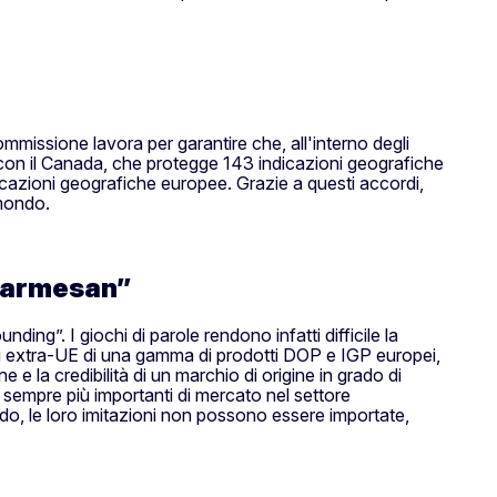
Commissione lavora per garantire che, all'interno degli
o con il Canada, che protegge 143 indicazioni geografiche
icazioni geografiche europee. Grazie a questi accordi,
 mondo.
“Parmesan”
ding”. I giochi di parole rendono infatti difficile la
aesi extra-UE di una gamma di prodotti DOP e IGP europei,
e la credibilità di un marchio di origine in grado di
 sempre più importanti di mercato nel settore
ondo, le loro imitazioni non possono essere importate,