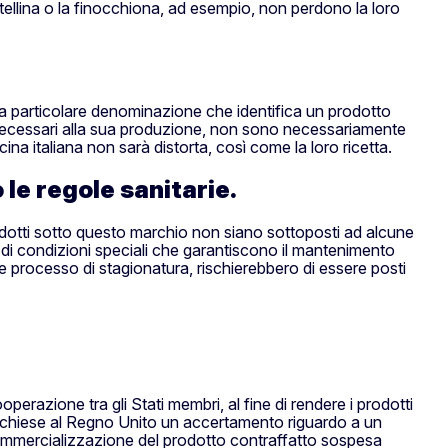
altellina o la finocchiona, ad esempio, non perdono la loro
una particolare denominazione che identifica un prodotto
i necessari alla sua produzione, non sono necessariamente
ina italiana non sarà distorta, così come la loro ricetta.
 le regole sanitarie.
prodotti sotto questo marchio non siano sottoposti ad alcune
di condizioni speciali che garantiscono il mantenimento
re processo di stagionatura, rischierebbero di essere posti
erazione tra gli Stati membri, al fine di rendere i prodotti
alia chiese al Regno Unito un accertamento riguardo a un
 commercializzazione del prodotto contraffatto sospesa