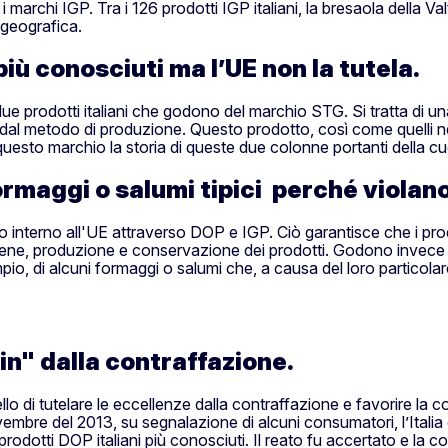
i marchi IGP. Tra i 126 prodotti IGP italiani, la bresaola della V
 geografica.
 più conosciuti ma l’UE non la tutela.
due prodotti italiani che godono del marchio STG. Si tratta di 
a e dal metodo di produzione. Questo prodotto, così come quell
uesto marchio la storia di queste due colonne portanti della cuc
rmaggi o salumi tipici perché violano
itorio interno all'UE attraverso DOP e IGP. Ciò garantisce che i 
igiene, produzione e conservazione dei prodotti. Godono invece 
mpio, di alcuni formaggi o salumi che, a causa del loro particola
in" dalla contraffazione.
di tutelare le eccellenze dalla contraffazione e favorire la coop
l novembre del 2013, su segnalazione di alcuni consumatori, l’It
prodotti DOP italiani più conosciuti. Il reato fu accertato e la