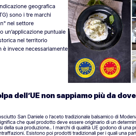
indicazione geografica
STG) sono i tre marchi
in" nel settore
o un’applicazione puntuale
torica nel territorio
on è invece necessariamente
lpa dell’UE non sappiamo più da dove 
rosciutto San Daniele o l’aceto tradizionale balsamico di Modena
ignifica che quel prodotto deve essere originario di un determin
si della sua produzione.. I marchi di qualità UE godono di una pr
traffazioni. Esistono poi prodotti tradizionali per i quali una p