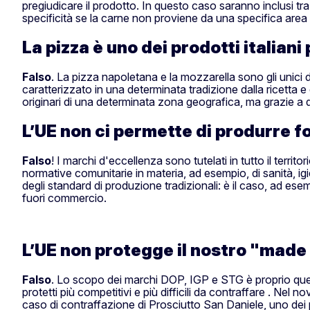
pregiudicare il prodotto. In questo caso saranno inclusi tra 
specificità se la carne non proviene da una specifica area
La pizza è uno dei prodotti italiani
Falso
. La pizza napoletana e la mozzarella sono gli unici 
caratterizzato in una determinata tradizione dalla ricett
originari di una determinata zona geografica, ma grazie a q
L’UE non ci permette di produrre fo
Falso
! I marchi d'eccellenza sono tutelati in tutto il terr
normative comunitarie in materia, ad esempio, di sanità, 
degli standard di produzione tradizionali: è il caso, ad ese
fuori commercio.
L’UE non protegge il nostro "made 
Falso
. Lo scopo dei marchi DOP, IGP e STG è proprio quello 
protetti più competitivi e più difficili da contraffare . Ne
caso di contraffazione di Prosciutto San Daniele, uno dei 