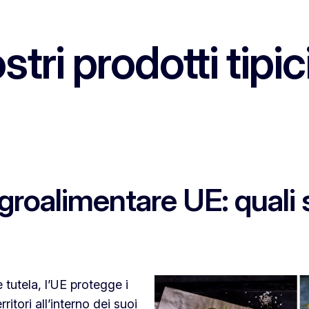
stri prodotti tipic
agroalimentare UE: qual
 tutela, l’UE protegge i
rritori all’interno dei suoi