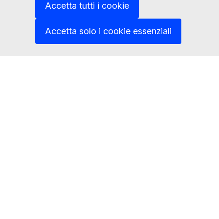
Accetta tutti i cookie
Accetta solo i cookie essenziali
Valuta questa pagina
oppure
invia altro feedback
Rappresentanza in Italia
Il sito è gestito da:
Rappresentanza in Italia
Facebook Europa in Italia
Instagram Europa in Italia
X Europa in Italia
Youtube Europa in Italia