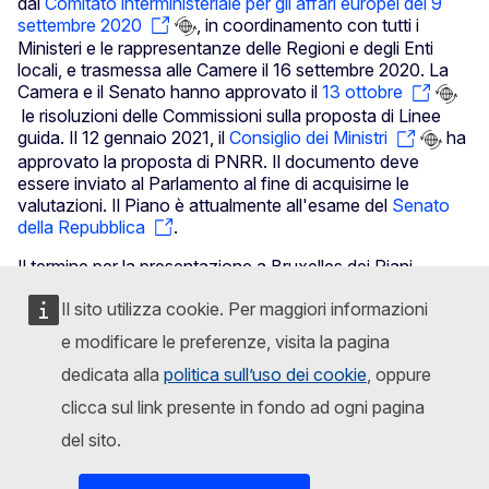
dal
Comitato interministeriale per gli affari europei del 9
settembre 2020
, in coordinamento con tutti i
Ministeri e le rappresentanze delle Regioni e degli Enti
locali, e trasmessa alle Camere il 16 settembre 2020. La
Camera e il Senato hanno approvato il
13 ottobre
le risoluzioni delle Commissioni sulla proposta di Linee
guida. Il 12 gennaio 2021, il
Consiglio dei Ministri
ha
approvato la proposta di PNRR. Il documento deve
essere inviato al Parlamento al fine di acquisirne le
valutazioni. Il Piano è attualmente all'esame del
Senato
della Repubblica
.
Il termine per la presentazione a Bruxelles dei Piani
nazionali di ripresa e resilienza è il 30 aprile 2021.
Il sito utilizza cookie. Per maggiori informazioni
Secondo un sondaggio commissionato dal
Parlamento
e modificare le preferenze, visita la pagina
europeo
, sette italiani su dieci sono ottimisti sul piano
di ripresa dell'Unione Europea.
dedicata alla
politica sull’uso dei cookie
, oppure
clicca sul link presente in fondo ad ogni pagina
Il governo italiano ha predisposto un sito web con
informazioni sul suo PNRR
Dipartimento per le Politiche
del sito.
Europee - Piano nazionale di ripresa e resilienza