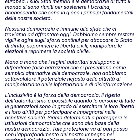
europea, i suoi Stati membri e le democrazie di tutto il
mondo si sono riuniti per sostenere l'Ucraina,
riconoscendo che sono in gioco i principi fondamentali
delle nostre società.
Nessuna democrazia è immune alle sfide che ci
troviamo ad affrontare oggi. Dobbiamo sempre restare
vigili e agire sugli sforzi continui per attaccare lo Stato
di diritto, sopprimere le libertà civili, manipolare le
elezioni e reprimere la società civile.
Mano a mano che i regimi autoritari sviluppano e
diffondono false narrazioni che si presentano come
semplici alternative alle democrazie, non dobbiamo
sottovalutare il potenziale nefasto delle attività di
manipolazione delle informazioni e di disinformazione.
L'inclusività è la forza della democrazia. Il rigetto
dell'autoritarismo è possibile quando le persone di tutte
le generazioni sono in grado di esercitare le loro libertà
e i loro diritti per partecipare e impegnarsi nelle
rispettive società. Siamo determinati a proteggere le
istituzioni democratiche che sono alla base della
nostra democrazia. Tale protezione va di pari passo
con l'approfondimento del nostro impegno nei
confronti dei cittadini per costruire la resilienza