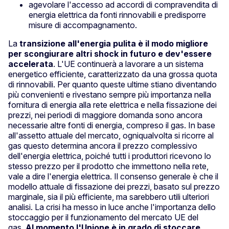
agevolare l'accesso ad accordi di compravendita di
energia elettrica da fonti rinnovabili e predisporre
misure di accompagnamento.
La
transizione all'energia pulita è il modo migliore
per scongiurare altri shock in futuro e dev'essere
accelerata
. L'UE continuerà a lavorare a un sistema
energetico efficiente, caratterizzato da una grossa quota
di rinnovabili. Per quanto queste ultime stiano diventando
più convenienti e rivestano sempre più importanza nella
fornitura di energia alla rete elettrica e nella fissazione dei
prezzi, nei periodi di maggiore domanda sono ancora
necessarie altre fonti di energia, compreso il gas. In base
all'assetto attuale del mercato, ogniqualvolta si ricorre al
gas questo determina ancora il prezzo complessivo
dell'energia elettrica, poiché tutti i produttori ricevono lo
stesso prezzo per il prodotto che immettono nella rete,
vale a dire l'energia elettrica. Il consenso generale è che il
modello attuale di fissazione dei prezzi, basato sul prezzo
marginale, sia il più efficiente, ma sarebbero utili ulteriori
analisi. La crisi ha messo in luce anche l'importanza dello
stoccaggio per il funzionamento del mercato UE del
gas.
Al momento l'Unione è in grado di stoccare